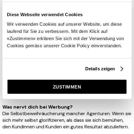
Diese Webseite verwendet Cookies
Wir verwenden Cookies auf unserer Website, um diese
laufend für Sie zu verbessern. Mit dem Klick auf
«Zustimmen» erklären Sie sich mit der Verwendung von
Cookies gemäss unserer Cookie Policy einverstanden.
Welche Werbeidee hättest du auch gerne gehabt?
Es ist zwar keine Werbeidee, sondern eine Idee für einen
Kurzfilm, und ich hatte sie tatsächlich. Dann ist sie an der
Details zeigen
Umsetzung gescheitert. Ich hatte das Ganze schon
vergessen, als ich vor zwei, drei Jahren mitbekommen habe,
dass jemand mit genau dieser Story den Oscar für den
ZUSTIMMEN
besten Kurzfilm gewonnen hat. Da habe ich mir schon kurz
an den Kopf gegriffen.
Was nervt dich bei Werbung?
Die Selbstbeweihräucherung mancher Agenturen. Wenn sie
sich mehr selbst glorifizieren, als dass sie sich bemühen,
den Kundinnen und Kunden ein gutes Resultat abzuliefern.