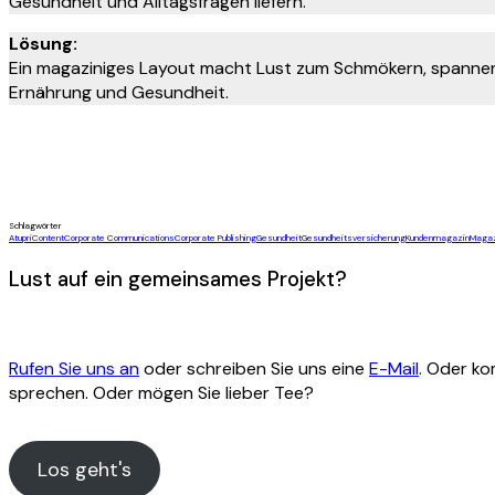
Gesundheit und Alltagsfragen liefern.
Lösung:
Ein magaziniges Layout macht Lust zum Schmökern, spannen
Ernährung und Gesundheit.
Schlagwörter
Atupri
Content
Corporate Communications
Corporate Publishing
Gesundheit
Gesundheitsversicherung
Kundenmagazin
Magaz
Lust auf ein gemeinsames Projekt?
Rufen Sie uns an
oder schreiben Sie uns eine
E-Mail
. Oder ko
sprechen. Oder mögen Sie lieber Tee?
Los geht's