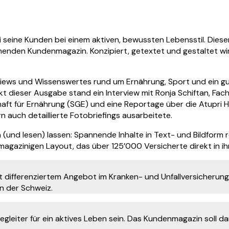
 seine Kunden bei einem aktiven, bewussten Lebensstil. Dieser
nenden Kundenmagazin. Konzipiert, getextet und gestaltet wir
iews und Wissenswertes rund um Ernährung, Sport und ein gutes
 dieser Ausgabe stand ein Interview mit Ronja Schiftan, Fach
t für Ernährung (SGE) und eine Reportage über die Atupri H
 auch detaillierte Fotobriefings ausarbeitete.
 (und lesen) lassen: Spannende Inhalte in Text- und Bildform
magazinigen Layout, das über 125’000 Versicherte direkt in i
it differenziertem Angebot im Kranken- und Unfallversicherung
n der Schweiz.
 Begleiter für ein aktives Leben sein. Das Kundenmagazin sol