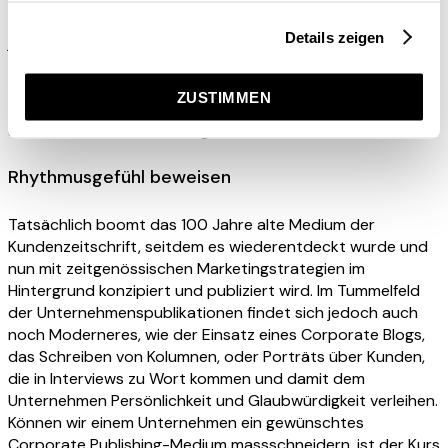
Aufbereitung der Botschaften von Swissmilk erreichen wir
Details zeigen
junge Familien mit kleinen Kindern, die an dem Angebot
besonders interessiert sind. Ein attraktiver Wettbewerb
sowie die Kinderseiten rund um die Kuh «Lovely» initiieren
ZUSTIMMEN
einen Dialog, der schliesslich die Chancen auf eine
anhaltende Kundenbindung erhöht.
Rhythmusgefühl beweisen
Tatsächlich boomt das 100 Jahre alte Medium der
Kundenzeitschrift, seitdem es wiederentdeckt wurde und
nun mit zeitgenössischen Marketingstrategien im
Hintergrund konzipiert und publiziert wird. Im Tummelfeld
der Unternehmenspublikationen findet sich jedoch auch
noch Moderneres, wie der Einsatz eines Corporate Blogs,
das Schreiben von Kolumnen, oder Porträts über Kunden,
die in Interviews zu Wort kommen und damit dem
Unternehmen Persönlichkeit und Glaubwürdigkeit verleihen.
Können wir einem Unternehmen ein gewünschtes
Corporate Publishing-Medium massschneidern, ist der Kurs