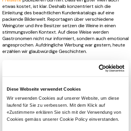
etwas kostet, ist klar. Deshalb konzentriert sich die
Einleitung des beachtlichen Kundenkatalogs auf eine
packende Bilderwelt. Reportagen über verschiedene
Weingüter und ihre Besitzer setzen die Weine in einen
stimmungsvollen Kontext. Auf diese Weise werden
Gastronomen nicht nur informiert, sondern auch emotional
angesprochen. Aufdringliche Werbung war gestern, heute
erzählen wir glaubwürdige Geschichten.
Ideal crossmedial
Mit Blick nach vorn planen wir nach Möglichkeit
crossmedial. So kann derselbe Content auf mehreren
Diese Webseite verwendet Cookies
Kanälen publiziert werden, was besonders effizient ist und
übrigens auch für unsere Kunden ein sinnvolles Kosten-
Wir verwenden Cookies auf unserer Website, um diese
Nutzen-Verhältnis darstellt.
Das Swissmilk Family Magazin
laufend für Sie zu verbessern. Mit dem Klick auf
ist ein Paradebeispiel einer solchen zielgruppenorientierten
«Zustimmen» erklären Sie sich mit der Verwendung von
und dialogfördernden Publikation. Magazine, oder auch
Cookies gemäss unserer Cookie Policy einverstanden.
Magaloge, sind perfekte Transportmittel für starke
Markenwerte. Durch eine sorgfältige redaktionelle