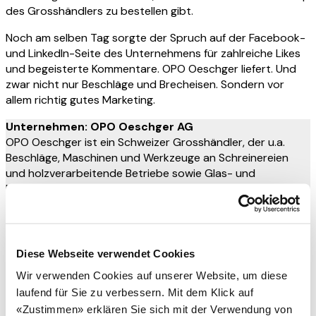
des Grosshändlers zu bestellen gibt.
Noch am selben Tag sorgte der Spruch auf der Facebook-
und LinkedIn-Seite des Unternehmens für zahlreiche Likes
und begeisterte Kommentare. OPO Oeschger liefert. Und
zwar nicht nur Beschläge und Brecheisen. Sondern vor
allem richtig gutes Marketing.
Unternehmen: OPO Oeschger AG
OPO Oeschger ist ein Schweizer Grosshändler, der u.a.
Beschläge, Maschinen und Werkzeuge an Schreinereien
und holzverarbeitende Betriebe sowie Glas- und
Metallbaufirmen verkauft. Das Unternehmen wurde 1926
von Paul Oeschger in Oerlikon gegründet.
Schlagwörter
Digital Communications
Omnichannel
OPO Oeschger AG
Social Media
Diese Webseite verwendet Cookies
Lust auf ein gemeinsames Projekt?
Wir verwenden Cookies auf unserer Website, um diese
laufend für Sie zu verbessern. Mit dem Klick auf
«Zustimmen» erklären Sie sich mit der Verwendung von