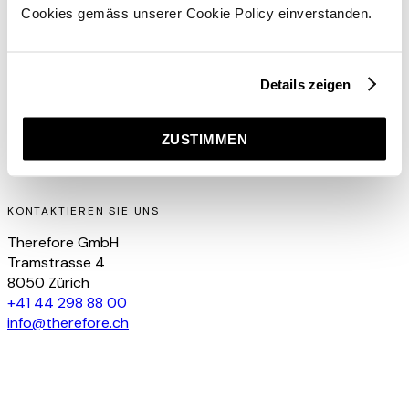
Rufen Sie uns an
oder schreiben Sie uns eine
E-Mail
. Oder
Cookies gemäss unserer Cookie Policy einverstanden.
kommen Sie einfach vorbei und lassen Sie uns bei einer
Tasse Kaffee über eine mögliche Zusammenarbeit
sprechen. Oder mögen Sie lieber Tee?
Details zeigen
Los geht's
ZUSTIMMEN
KONTAKTIEREN SIE UNS
Therefore GmbH
Tramstrasse 4
8050 Zürich
+41 44 298 88 00
info@therefore.ch