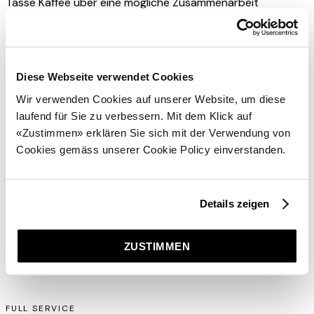
Tasse Kaffee über eine mögliche Zusammenarbeit
sprechen. Oder mögen Sie lieber Tee?
Los geht's!
Diese Webseite verwendet Cookies
Wir verwenden Cookies auf unserer Website, um diese
laufend für Sie zu verbessern. Mit dem Klick auf
KONTAKTIEREN SIE UNS
«Zustimmen» erklären Sie sich mit der Verwendung von
Therefore GmbH
Cookies gemäss unserer Cookie Policy einverstanden.
Tramstrasse 4
8050 Zürich
+41 44 298 88 00
Details zeigen
info@therefore.ch
ZUSTIMMEN
FULL SERVICE