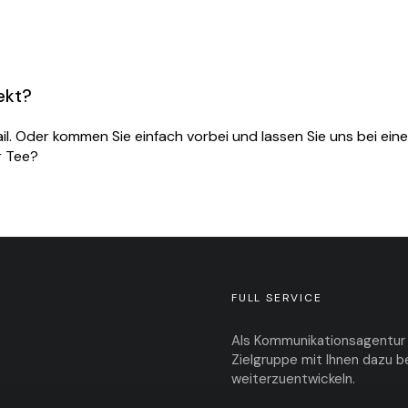
ekt?
il
. Oder kommen Sie einfach vorbei und lassen Sie uns bei ein
r Tee?
FULL SERVICE
Als Kommunikationsagentur st
Zielgruppe mit Ihnen dazu be
weiterzuentwickeln.