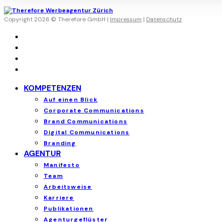
Copyright 2026 © Therefore GmbH |
Impressum
|
Datenschutz
KOMPETENZEN
Auf einen Blick
Corporate Communications
Brand Communications
Digital Communications
Branding
AGENTUR
Manifesto
Team
Arbeitsweise
Karriere
Publikationen
Agenturgeflüster