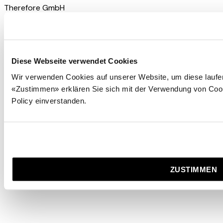
Therefore GmbH
Tramstrasse 4
8050 Zürich
+41 44 298 88 00
info@therefore.ch
Diese Webseite verwendet Cookies
Wir verwenden Cookies auf unserer Website, um diese laufen
«Zustimmen» erklären Sie sich mit der Verwendung von Co
Policy einverstanden.
FULL SERVICE
Als Kommunikationsagentur stellen wir sicher, dass jeder
einzelne Kontakt Ihrer Zielgruppe mit Ihnen dazu beiträgt,
Ihren Brand zu schärfen und weiterzuentwickeln.
ZUSTIMMEN